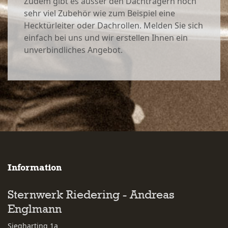
Zudem gibt es ausser den Dachträgern noch
sehr viel Zubehör wie zum Beispiel eine
Hecktürleiter oder Dachrollen. Melden Sie sich
einfach bei uns und wir erstellen Ihnen ein
unverbindliches Angebot.
Information
Sternwerk Riedering - Andreas
Englmann
Siegharting 1a