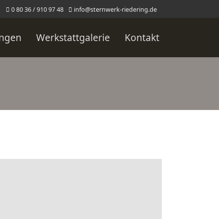
0 80 36 / 910 97 48
info@sternwerk-riedering.de
ungen
Werkstattgalerie
Kontakt