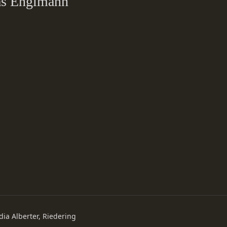
eas Englmann
dia Alberter, Riedering