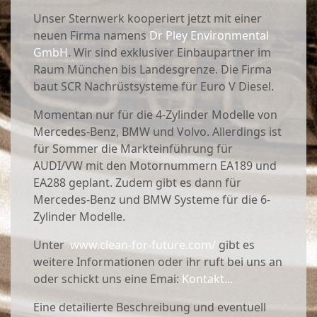
Unser Sternwerk kooperiert jetzt mit einer
neuen Firma namens
Dr Pley Environmental
GmbH
. Wir sind exklusiver Einbaupartner im
Raum München bis Landesgrenze. Die Firma
baut SCR Nachrüstsysteme für Euro V Diesel.
Momentan nur für die 4-Zylinder Modelle von
Mercedes-Benz, BMW und Volvo. Allerdings ist
für Sommer die Markteinführung für
AUDI/VW mit den Motornummern EA189 und
EA288 geplant. Zudem gibt es dann für
Mercedes-Benz und BMW Systeme für die 6-
Zylinder Modelle.
Unter
www.clean-for-future.com/
gibt es
weitere Informationen oder ihr ruft bei uns an
oder schickt uns eine Emai:
Kontakt...
Eine detailierte Beschreibung und eventuell