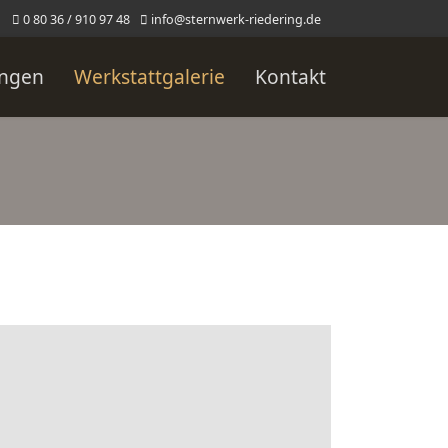
0 80 36 / 910 97 48
info@sternwerk-riedering.de
ungen
Werkstattgalerie
Kontakt