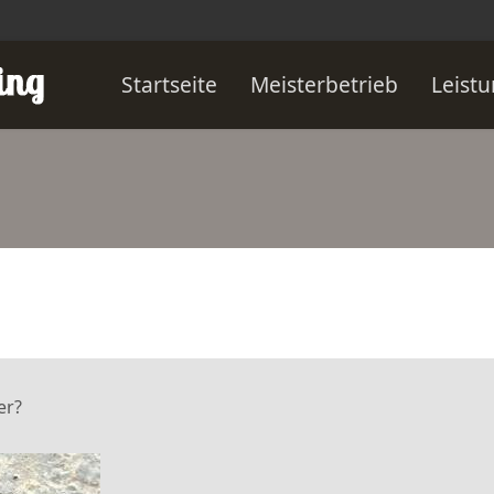
Startseite
Meisterbetrieb
Leist
er?