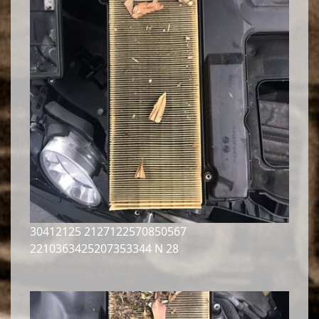
30412125 2127122570850567
2210363425207353344 N 28