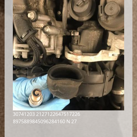
30741203 2127122647517226
8975889845096284160 N 27