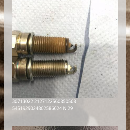
30713022 2127122560850568
5451929024802586624 N 29