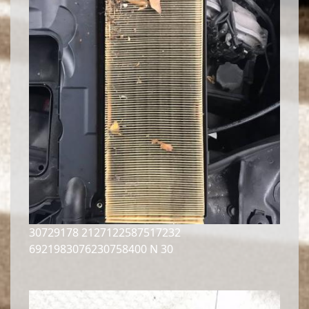
30729178 2127122587517232
6921983076230758400 N 30