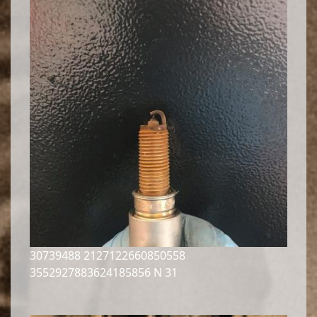
30739488 2127122660850558
3552927883624185856 N 31