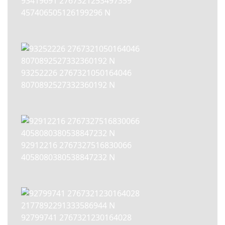
93419691 2767321253497359
457406505126199296 N
93252226 2767321050164046
8070892527332360192 N
92912216 2767327516830066
4058080380538847232 N
92799741 2767321230164028