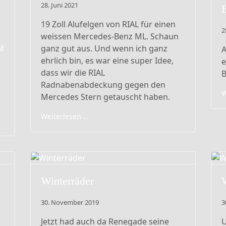
28. Juni 2021
19 Zoll Alufelgen von RIAL für einen
2
weissen Mercedes-Benz ML. Schaun
M
ganz gut aus. Und wenn ich ganz
A
ehrlich bin, es war eine super Idee,
e
dass wir die RIAL
B
Radnabenabdeckung gegen den
W
Mercedes Stern getauscht haben.
Weiterlesen …
Winterräder
30. November 2019
3
Jetzt had auch da Renegade seine
U