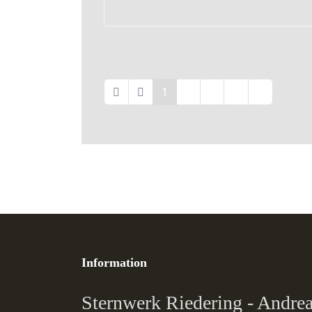
1
2
3
Information
Sternwerk Riedering - Andr