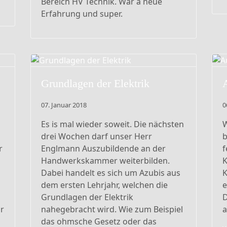
Bereich HV Technik. War a neue
Erfahrung und super.
Grundlagen der Elektrik
07. Januar 2018
0
Es is mal wieder soweit. Die nächsten
W
drei Wochen darf unser Herr
b
r
Englmann Auszubildende an der
f
Handwerkskammer weiterbilden.
Dabei handelt es sich um Azubis aus
dem ersten Lehrjahr, welchen die
e
Grundlagen der Elektrik
D
ur
nahegebracht wird. Wie zum Beispiel
das ohmsche Gesetz oder das