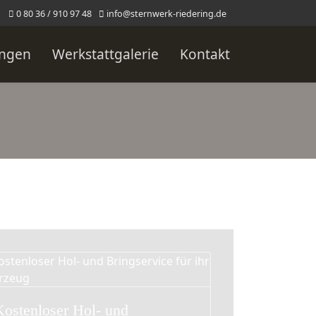
0 80 36 / 910 97 48
info@sternwerk-riedering.de
ungen
Werkstattgalerie
Kontakt
Kostenloser Hol- und