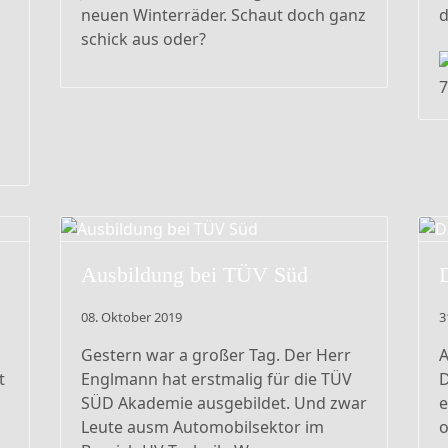
neuen Winterräder. Schaut doch ganz
d
schick aus oder?
Ausbildung bei TÜV Süd
D
08. Oktober 2019
3
Gestern war a großer Tag. Der Herr
A
t
Englmann hat erstmalig für die TÜV
D
SÜD Akademie ausgebildet. Und zwar
e
Leute ausm Automobilsektor im
o