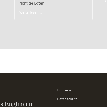
W
richtige Löten.
Weiterlesen …
Impressum
Datenschutz
eas Englmann